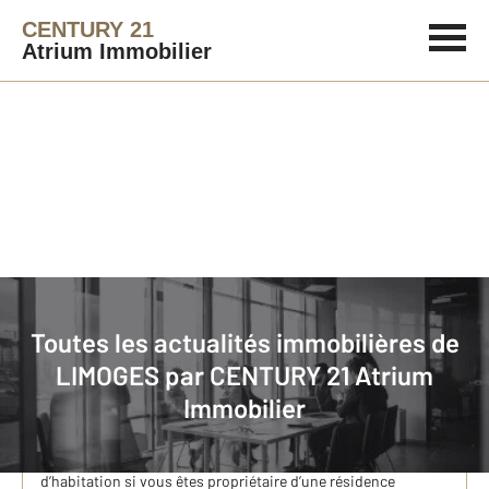
CENTURY 21
Atrium Immobilier
Immobilier
Actualités immobilières à LIMOGES
Toutes les actualités immobilières de
LIMOGES par
CENTURY 21 Atrium
Taxe foncière, taxe d’habitation… A quoi servent ces
Immobilier
impôts locaux ?
Si vous êtes propriétaire, vous venez certainement de
recevoir votre avis de taxe foncière. Sans oublier la taxe
d’habitation si vous êtes propriétaire d’une résidence