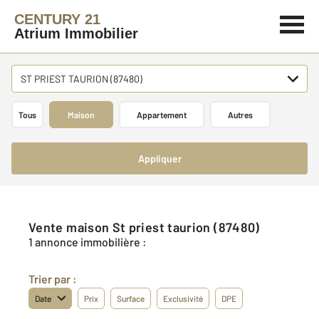
CENTURY 21
Atrium Immobilier
ST PRIEST TAURION (87480)
Tous
Maison
Appartement
Autres
Appliquer
Vente maison St priest taurion (87480)
1 annonce immobilière :
Trier par :
Date
Prix
Surface
Exclusivité
DPE