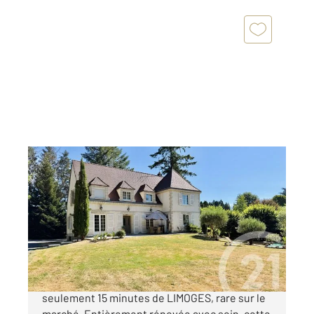
ST PRIEST TAURION 87
2
189,16 m
, 7 pièces
Ref : 1514
Maison à vendre
444 000 €
" LA MAJESTUEUSE " Un bien d'exception à
seulement 15 minutes de LIMOGES, rare sur le
marché. Entièrement rénovée avec soin, cette