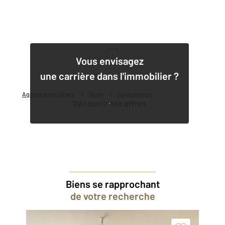
1
Vous envisagez
une carrière dans l'immobilier ?
Agence immobilière
Vente
Vente maison
Découvrir nos offres
Biens se rapprochant
de votre recherche