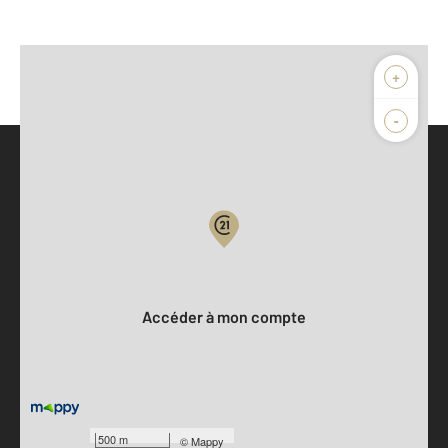
+
-
Parlons de vous, parlons biens
Votre compte :
Accéder à mon compte
500 m
©
Mappy