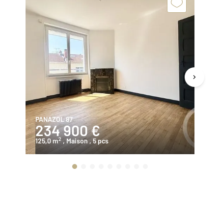
PANAZOL 87
RI
234 900 €
2
2
125,0 m
, Maison
, 5 pcs
11