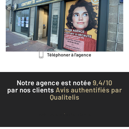
8 avenue du Maréchal de Lattre de
Tassigny
LIMOGES - 87000
Envoyer un message
Téléphoner à l'agence
Notre agence est notée
9,4/10
par nos clients
Avis authentifiés par
Qualitelis
Voir tous les avis clients