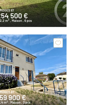
IMOGES 87
254 500 €
2
52,2 m
, Maison
, 6 pcs
IMOGES 87
159 900 €
2
6,4 m
, Maison
, 3 pcs