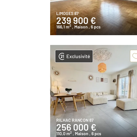
LIMOGES 87
239 900 €
2
166,1 m
, Maison
, 6 pcs
Exclusivité
RILHAC RANCON 87
256 000 €
2
110,0 m
, Maison
, 6 pcs