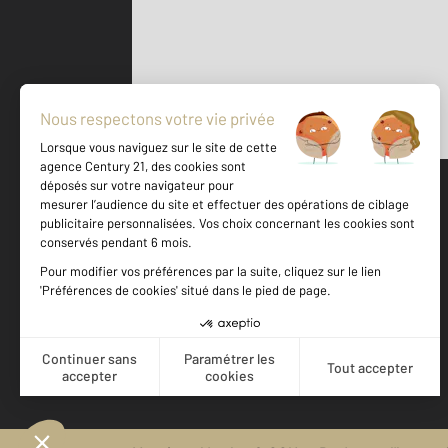
Parlons de vous, parlons biens
500 m
©
Mappy
Votre agence est notée
Achat
Location
Vente
Gestion
9,4
/
10
9,7/10