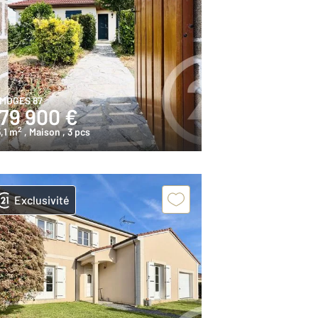
IMOGES 87
179 900 €
2
,1 m
, Maison
, 3 pcs
Exclusivité