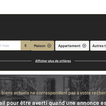
€
Maison
Appartement
Autres 
Afficher plus de critères
s biens actuels ne correspondent pas à votre reche