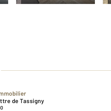
Immobilier
attre de Tassigny
00