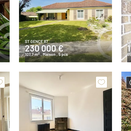
ST GENCE 87
L
230 000 €
2
107,7 m
, Maison
, 5 pcs
65