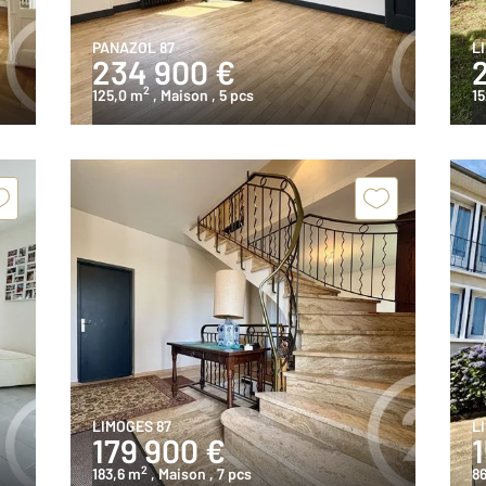
PANAZOL 87
L
234 900 €
2
125,0 m
, Maison
, 5 pcs
1
LIMOGES 87
L
179 900 €
2
183,6 m
, Maison
, 7 pcs
8