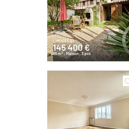
LIMOGES 87
145 400 €
2
65 m
, Maison
, 3 pcs