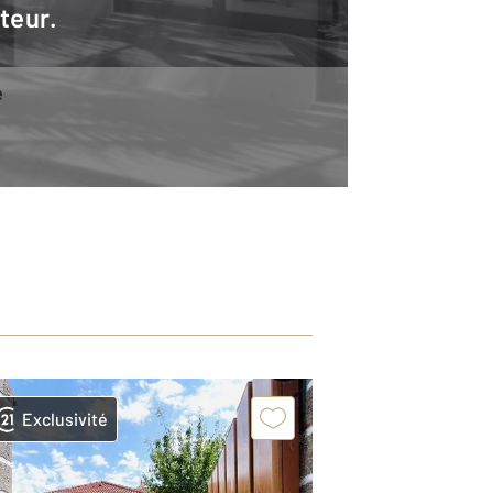
teur.
e
Exclusivité