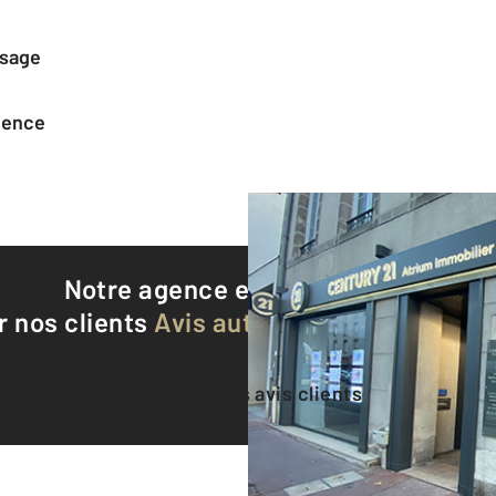
ssage
agence
Notre agence est notée
9,4/10
r nos clients
Avis authentifiés par Qualite
Voir tous les avis clients