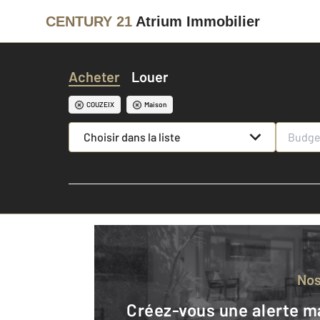
CENTURY 21
Atrium Immobilier
Acheter
Louer
COUZEIX
Maison
Choisir dans la liste
No
Créez-vous une alerte mail pour être averti quand une annonce est en ligne et consultez la