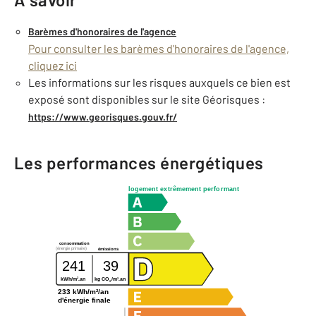
Barèmes d'honoraires de l'agence
Pour consulter les barèmes d'honoraires de l'agence,
cliquez ici
Les informations sur les risques auxquels ce bien est
exposé sont disponibles sur le site Géorisques :
https://www.georisques.gouv.fr/
Les performances énergétiques
logement extrêmement performant
consommation
(énergie primaire)
émissions
241
39
2
2
kWh/m
.an
kg CO
/m
.an
2
233 kWh/m²/an
d'énergie finale