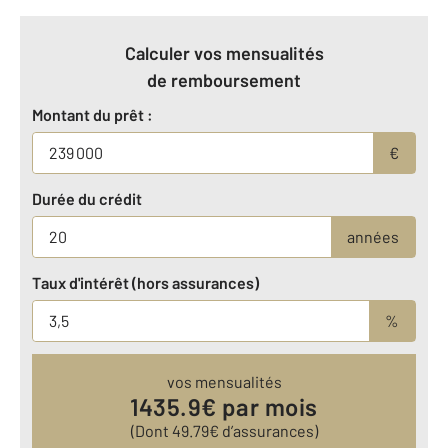
Calculer vos mensualités
de remboursement
Montant du prêt :
€
Durée du crédit
années
Taux d'intérêt (hors assurances)
%
vos mensualités
1435.9
€ par mois
(Dont
49.79
€ d’assurances)