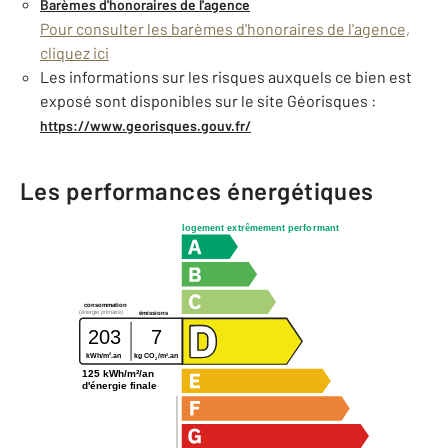
Barèmes d'honoraires de l'agence
Pour consulter les barèmes d'honoraires de l'agence,
cliquez ici
Les informations sur les risques auxquels ce bien est
exposé sont disponibles sur le site Géorisques :
https://www.georisques.gouv.fr/
Les performances énergétiques
logement extrêmement performant
consommation
(énergie primaire)
émissions
203
7
2
2
kWh/m
.an
kg CO
/m
.an
2
125 kWh/m²/an
d'énergie finale