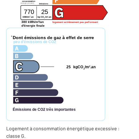
consommation
(énergie primaire)
émissions
770
25
2
2
kg CO
/m
.an
kWh/m
.an
2
380 kWh/m²/an
logement extrêmement peu performant
d'énergie finale
Dont émissions de gaz à effet de serre
*
peu d'émissions de CO2
25
kgCO
/m
.an
2
2
Émissions de CO2 très importantes
Logement à consommation énergétique excessive :
classe G.