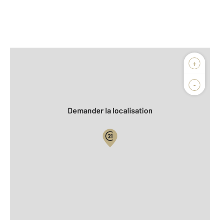
Afficher sur la carte :
+
Agence
Biens vendus
-
Demander la localisation
Vue globale
2
Surface totale : 386,9 m
2
Surface habitable : 236,2 m
2
Surface terrain : 2 121 m
Nombre de pièces : 5
[Voir le détail]