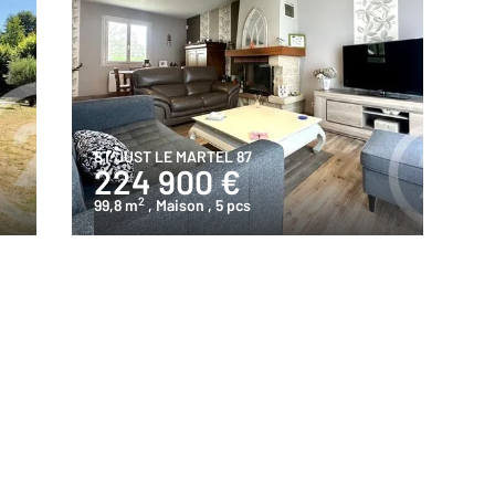
ST JUST LE MARTEL 87
224 900 €
2
99,8 m
, Maison
, 5 pcs