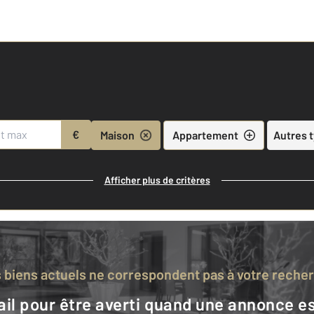
€
Maison
Appartement
Autres 
Afficher plus de critères
s biens actuels ne correspondent pas à votre reche