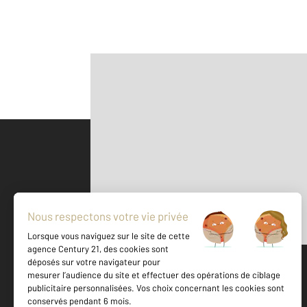
Parlons de vous, parlons biens
500 m
©
Mappy
Votre agence est notée