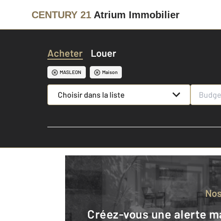
CENTURY 21
Atrium Immobilier
Acheter
Louer
MASLEON
Maison
Choisir dans la liste
No
Créez-vous une alerte mail pour être averti quand une annonce est en ligne et consultez la