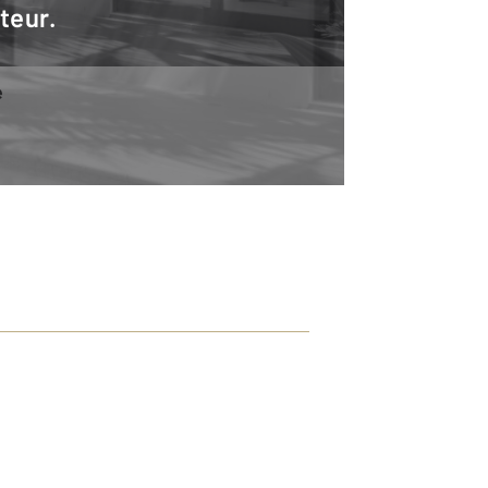
teur.
e