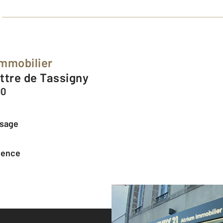
Immobilier
attre de Tassigny
00
ssage
agence