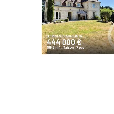
ST PRIEST TAURION 87
444 000 €
2
189,2 m
, Maison
, 7 pcs