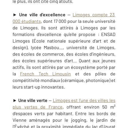
le plus, ils ont cité cinq atouts.
►
Une ville d’excellence
—
Limoges compte 23
000 étudiants
, dont 17 000 pour la seule université
de Limoges. Ils sont attirés à Limoges par les
formations d’excellence qu’elle propose : ENSAD
Limoges (École nationale supérieure d’art et de
design), lycée Masbou…, université de Limoges,
des écoles de commerce, des écoles d’ingénieurs,
des écoles supérieures d’art… Quant aux jeunes
actifs, ils sont attirés par un écosystème porté par
la
French Tech Limousin
et des pôles de
compétitivité mondiaux (céramique, photonique) et
leurs start-up innovantes.
►
Une ville verte
—
Limoges est l’une des villes les
plus vertes de France
, offrant environ 50 m²
d’espaces verts par habitant. Entre les bords de
Vienne aménagés pour le jogging, le jardin de
l’Évêché et la proximité immédiate du lac d’Uzurat