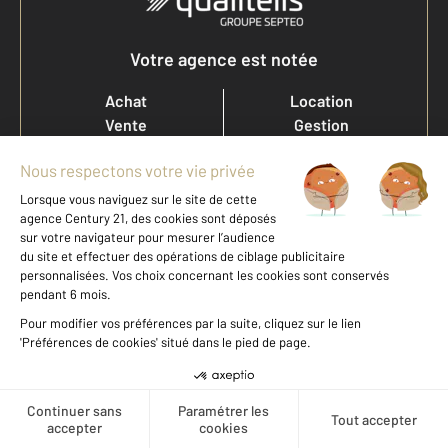
Votre agence est notée
Achat
Location
Vente
Gestion
9,4
/
10
9,7/10
Offres d'emploi
Devenir franchisé
Entreprise et commerce
Fine Homes & Estates
À propos