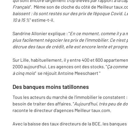
qui sont encore largement trop élevés par rapport à la ca
Français
". Même son de cloche du côté de Meilleur taux.co
baissent : ils sont restés sur des prix de l'époque Covid. 
10 à 15 %
" estime-t-il.
Sandrine Allonier explique : "
En ce moment, comme il y a m
plus facilement négocier les prix de l'immobilier. Ce n'est
décrue des taux de crédit, elle est encore lente et progre
Sur Lille, habituellement, il y entre 400 et 600 appartemen
2000 aujourd'hui. Les agences ont des stocks. "
Ça commen
à cinq mois
" se réjouit Antoine Meeschaert "
Des banques moins tatillonnes
Tous les acteurs du marché de l'immobilier le constatent :
besoin de traiter des affaires. "
Aujourd'hui, très peu de d
raconte le directeur d'agences Meilleur taux.com.
Avec la baisse des taux directeurs de la BCE, les banque